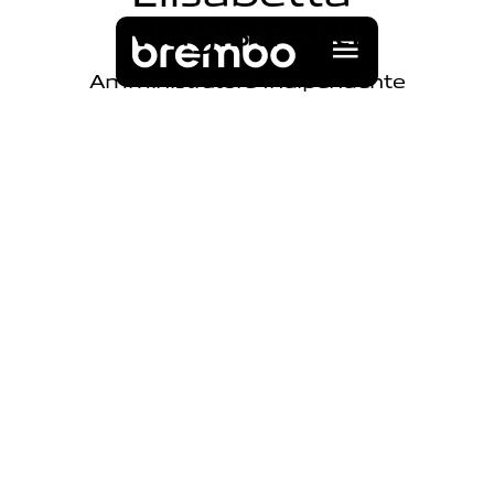
M
a
g
i
s
t
r
e
t
t
i
Amministratore Indipendente